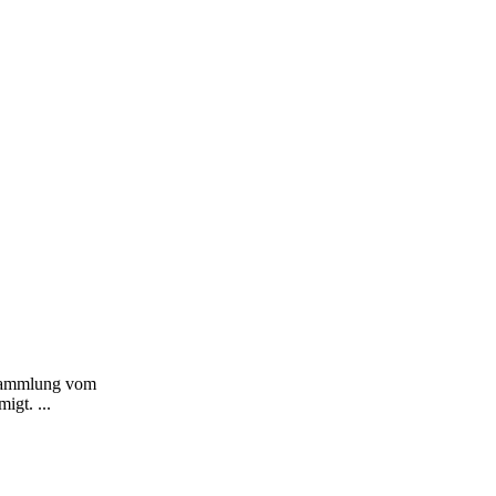
rsammlung vom
gt. ...