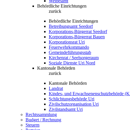
Weibelamt
Behördliche Einrichtungen
zurück
Behördliche Einrichtungen
Betreibungsamt Seedorf
Korporations-Bürgerrat Seedorf
Korporations-Bürgerrat Bauen
Korporationsrat Uri
Feuerwehrkommando
Gemeindeführungsstab
Kirchenrat / Seelsorgeraum
Soziale Dienste Uri Nord
Kantonale Behörden
zurück
Kantonale Behörden
Landrat
Kindes- und Erwachsenenschutzbehörde (
Schlichtungsbehörde Uri
Zivilschutzorganisation Uri
Zivilstandsamt Uri
Rechtssammlung
Budget / Rechnung
Steuern