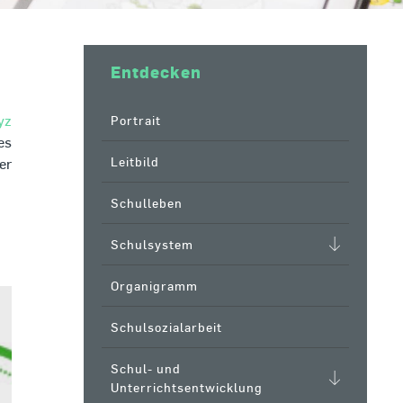
Entdecken
Portrait
yz
es
Leitbild
er
Schulleben
Schulsystem
Organigramm
Schulsozialarbeit
Schul- und
Unterrichtsentwicklung