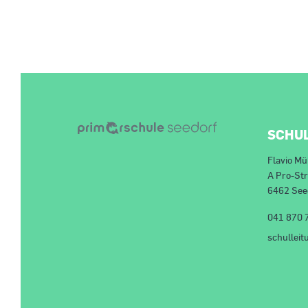
SCHU
Flavio Mü
A Pro-St
6462 See
041 870 
schullei