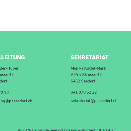
LLEITUNG
SEKRETARIAT
ller-Huber
Monika Küttel-Marti
rasse 47
A Pro-Strasse 47
dorf
6462 Seedorf
041 870 62 22
72 18
sekretariat@psseedorf.ch
tung@psseedorf.ch
© 2026 Gemeinde Seedorf | Design & Konzept:
UBIQ AG