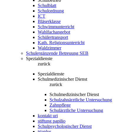
Schulbetrieb
Schulblatt
Schulordnung
ICT
Bläserklasse
Schwimmunterricht
Wahlfachangebot
Schülertransport
Kath. Religionsunterricht
Waldzimmer
Schulergänzende Betreuung SEB
Spezialdienste
zurück
Spezialdienste
Schulmedizinischer Dienst
zurück
Schulmedizinischer Dienst
Schulzahnärztliche Untersuchung
Zahnpflege
Schulärztliche Untersuchung
kontakt uri
stiftung papilio
Schulpsychologischer Dienst
triaplus