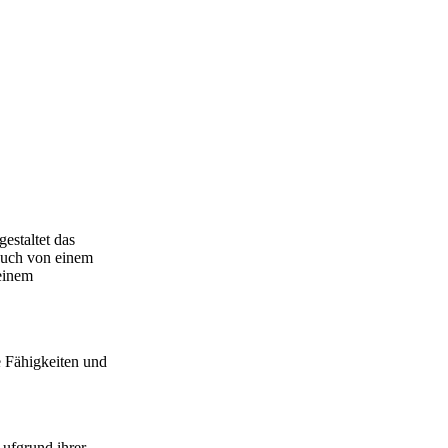
estaltet das
such von einem
 einem
e Fähigkeiten und
Aufgrund ihrer