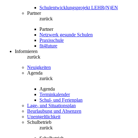
Schulentwicklungsprojekt LEHR(N)EN
Partner
zurück
Partner
Netzwerk gesunde Schulen
Praxisschule
fit4future
Informieren
zurück
Neuigkeiten
Agenda
zurück
Agenda
Terminkalender
Schul- und Ferienplan
Lage- und Situationsplan
Beurlaubung und Absenzen
Unentgeltlichkeit
Schulbetrieb
zurück