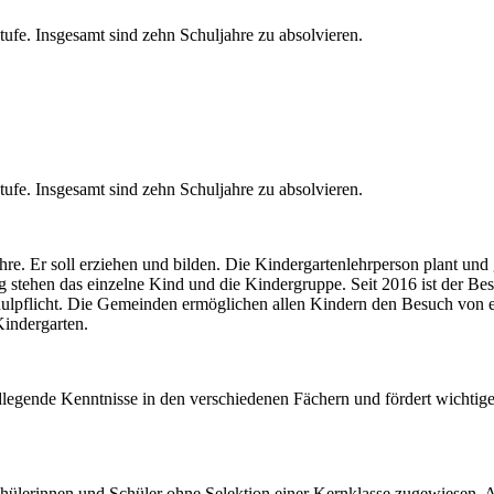
ufe. Insgesamt sind zehn Schuljahre zu absolvieren.
ufe. Insgesamt sind zehn Schuljahre zu absolvieren.
hre. Er soll erziehen und bilden. Die Kindergartenlehrperson plant und g
 stehen das einzelne Kind und die Kindergruppe. Seit 2016 ist der Be
Schulpflicht. Die Gemeinden ermöglichen allen Kindern den Besuch von
Kindergarten.
ndlegende Kenntnisse in den verschiedenen Fächern und fördert wichtig
Schülerinnen und Schüler ohne Selektion einer Kernklasse zugewiesen. 