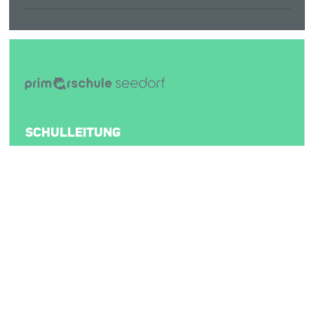
SCHULLEITUNG
Flavio Müller-Huber
A Pro-Strasse 47
6462 Seedorf
041 870 72 18
schulleitung@psseedorf.ch
SEKRETARIAT
Monika Küttel-Marti