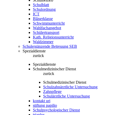
Schulbetrieb
Schulblatt
Schulordnung
ICT
Bläserklasse
Schwimmunterricht
Wahlfachangebot
Schülertransport
Kath. Religionsunterricht
Waldzimmer
Schulergänzende Betreuung SEB
Spezialdienste
zurück
Spezialdienste
Schulmedizinischer Dienst
zurück
Schulmedizinischer Dienst
Schulzahnärztliche Untersuchung
Zahnpflege
Schulärztliche Untersuchung
kontakt uri
stiftung papilio
Schulpsychologischer Dienst
triaplus