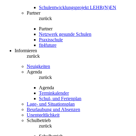
Schulentwicklungsprojekt LEHR(N)EN
Partner
zurück
Partner
Netzwerk gesunde Schulen
Praxisschule
fit4future
Informieren
zurück
Neuigkeiten
Agenda
zurück
Agenda
Terminkalender
Schul- und Ferienplan
Lage- und Situationsplan
Beurlaubung und Absenzen
Unentgeltlichkeit
Schulbetrieb
zurück