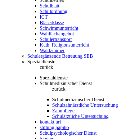
Schulbetrieb
Schulblatt
Schulordnung
ICT
Bläserklasse
Schwimmunterricht
Wahlfachangebot
Schülertransport
Kath. Religionsunterricht
Waldzimmer
Schulergänzende Betreuung SEB
Spezialdienste
zurück
Spezialdienste
Schulmedizinischer Dienst
zurück
Schulmedizinischer Dienst
Schulzahnärztliche Untersuchung
Zahnpflege
Schulärztliche Untersuchung
kontakt uri
stiftung papilio
Schulpsychologischer Dienst
triaplus