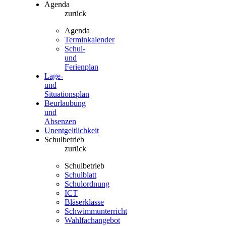
Agenda
zurück
Agenda
Terminkalender
Schul-
und
Ferienplan
Lage-
und
Situationsplan
Beurlaubung
und
Absenzen
Unentgeltlichkeit
Schulbetrieb
zurück
Schulbetrieb
Schulblatt
Schulordnung
ICT
Bläserklasse
Schwimmunterricht
Wahlfachangebot