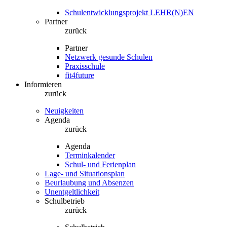
Schulentwicklungsprojekt LEHR(N)EN
Partner
zurück
Partner
Netzwerk gesunde Schulen
Praxisschule
fit4future
Informieren
zurück
Neuigkeiten
Agenda
zurück
Agenda
Terminkalender
Schul- und Ferienplan
Lage- und Situationsplan
Beurlaubung und Absenzen
Unentgeltlichkeit
Schulbetrieb
zurück