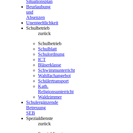
Situationsplan
Beurlaubung
und
Absenzen
Unentgeltlichkeit
Schulbetrieb
zurück
Schulbetrieb
Schulblatt
Schulordnung
ICT
Bläserklasse
Schwimmunterricht
Wahlfachangebot
Schülertransport
Kath.
Religionsunterricht
Waldzimmer
Schulergänzende
Betreuung
SEB
Spezialdienste
zurück