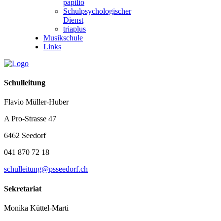
papilio
Schulpsychologischer
Dienst
triaplus
Musikschule
Links
Schulleitung
Flavio Müller-Huber
A Pro-Strasse 47
6462 Seedorf
041 870 72 18
schulleitung@psseedorf.ch
Sekretariat
Monika Küttel-Marti