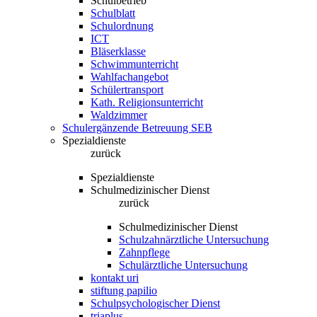
Schulbetrieb
Schulblatt
Schulordnung
ICT
Bläserklasse
Schwimmunterricht
Wahlfachangebot
Schülertransport
Kath. Religionsunterricht
Waldzimmer
Schulergänzende Betreuung SEB
Spezialdienste
zurück
Spezialdienste
Schulmedizinischer Dienst
zurück
Schulmedizinischer Dienst
Schulzahnärztliche Untersuchung
Zahnpflege
Schulärztliche Untersuchung
kontakt uri
stiftung papilio
Schulpsychologischer Dienst
triaplus