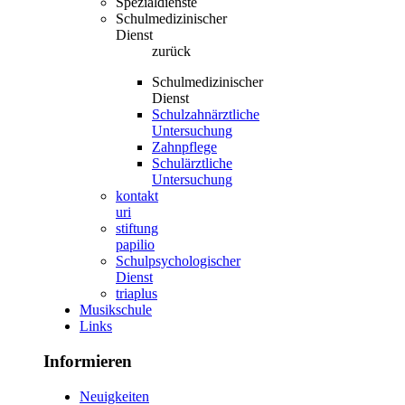
Spezialdienste
Schulmedizinischer
Dienst
zurück
Schulmedizinischer
Dienst
Schulzahnärztliche
Untersuchung
Zahnpflege
Schulärztliche
Untersuchung
kontakt
uri
stiftung
papilio
Schulpsychologischer
Dienst
triaplus
Musikschule
Links
Informieren
Neuigkeiten