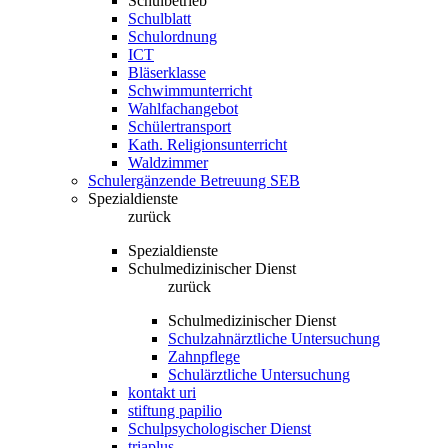
Schulbetrieb
Schulblatt
Schulordnung
ICT
Bläserklasse
Schwimmunterricht
Wahlfachangebot
Schülertransport
Kath. Religionsunterricht
Waldzimmer
Schulergänzende Betreuung SEB
Spezialdienste
zurück
Spezialdienste
Schulmedizinischer Dienst
zurück
Schulmedizinischer Dienst
Schulzahnärztliche Untersuchung
Zahnpflege
Schulärztliche Untersuchung
kontakt uri
stiftung papilio
Schulpsychologischer Dienst
triaplus