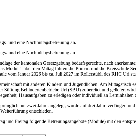
tags- und eine Nachmittagsbetreuung an.
tags- und eine Nachmittagsbetreuung an.
undlage der kantonalen Gesetzgebung bedarfsgerechte, nach anerkannt
s Modul 1 über den Mittag führen die Primar- und die Kreisschule Se
e vom Januar 2026 bis ca. Juli 2027 im Rollerstübli des RHC Uri stat
Gemeinschaft mit anderen Kindern und Jugendlichen. Am Mittagstisch es
tiftung Behindertenbetriebe Uri (SBU) zubereitet und geliefert wird.
egenheit, Hausaufgaben zu erledigen oder individuell an Lerninhalten z
rünglich auf zwei Jahre angelegt, wurde auf drei Jahre verlängert und
 Weiterführung entschieden.
g und Freitag folgende Betreuungsangebote (Module) mit den entspre