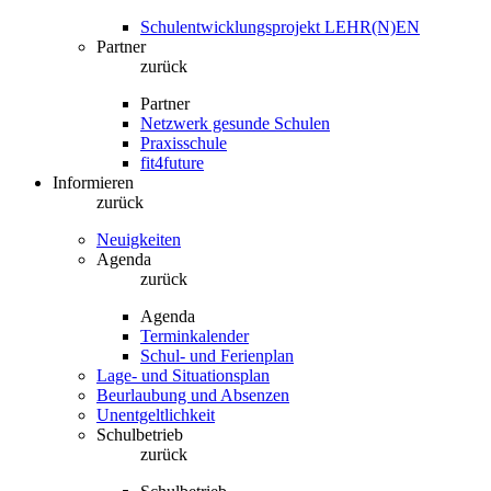
Schulentwicklungsprojekt LEHR(N)EN
Partner
zurück
Partner
Netzwerk gesunde Schulen
Praxisschule
fit4future
Informieren
zurück
Neuigkeiten
Agenda
zurück
Agenda
Terminkalender
Schul- und Ferienplan
Lage- und Situationsplan
Beurlaubung und Absenzen
Unentgeltlichkeit
Schulbetrieb
zurück