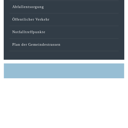
Abfallentsorgung
Öffentlicher Verkehr
Notfalltreffpunkte
Plan der Gemeindestrassen
GEMEINDEVERWALTUNG
A Pro-Strasse 47
6462 Seedorf