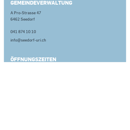
GEMEINDEVERWALTUNG
A Pro-Strasse 47
6462 Seedorf
041 874 10 10
info@seedorf-uri.ch
ÖFFNUNGSZEITEN
Montag bis Freitag
08:00 - 11:45 Uhr
13:30 - 17:00 Uhr
IMPRESSUM
DATENSCHUTZ