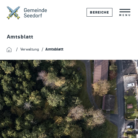
BEREICHE
MENU
Amtsblatt
Verwaltung
Amtsblatt
Startseite