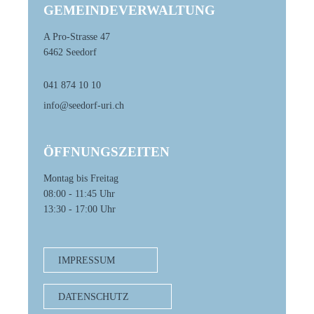
GEMEINDEVERWALTUNG
A Pro-Strasse 47
6462 Seedorf
041 874 10 10
info@seedorf-uri.ch
ÖFFNUNGSZEITEN
Montag bis Freitag
08:00 - 11:45 Uhr
13:30 - 17:00 Uhr
IMPRESSUM
DATENSCHUTZ