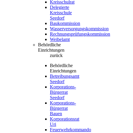
Kreisschulrat
Delegierte
Kreisschule
Seedorf
Baukommission
Wasserversorgungskommission
Rechnungsprüfungskommission
Weibelamt
Behördliche
Einrichtungen
zurück
Behördliche
Einrichtungen
Betreibungsamt
Seedorf
Korporations-
Bürgerrat
Seedorf
Korporations-
Bürgerrat
Bauen
Korporationsrat
Uri
Feuerwehrkommando