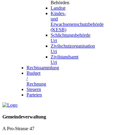
Behörden
Landrat
Kindes-
und
Erwachsenenschutzbehörde
(KESB)
Schlichtungsbehörde
Uri
Zivilschutzorganisation
Uri
Zivilstandsamt
Uri
Rechtssammlung
Budget
/
Rechnung
Steuern
Parteien
Gemeindeverwaltung
A Pro-Strasse 47