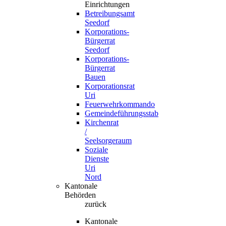
Einrichtungen
Betreibungsamt
Seedorf
Korporations-
Bürgerrat
Seedorf
Korporations-
Bürgerrat
Bauen
Korporationsrat
Uri
Feuerwehrkommando
Gemeindeführungsstab
Kirchenrat
/
Seelsorgeraum
Soziale
Dienste
Uri
Nord
Kantonale
Behörden
zurück
Kantonale