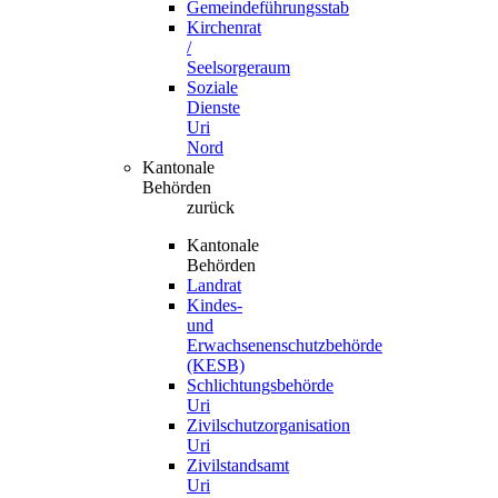
Gemeindeführungsstab
Kirchenrat
/
Seelsorgeraum
Soziale
Dienste
Uri
Nord
Kantonale
Behörden
zurück
Kantonale
Behörden
Landrat
Kindes-
und
Erwachsenenschutzbehörde
(KESB)
Schlichtungsbehörde
Uri
Zivilschutzorganisation
Uri
Zivilstandsamt
Uri