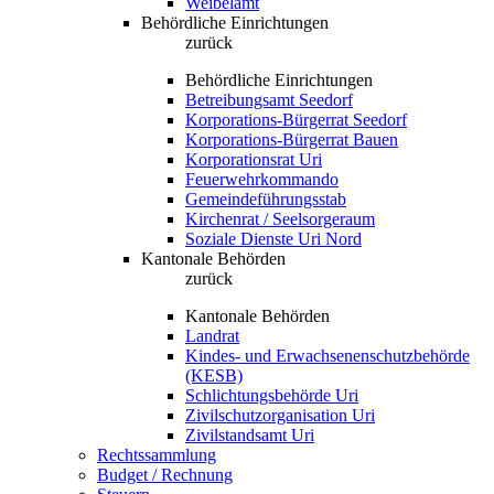
Weibelamt
Behördliche Einrichtungen
zurück
Behördliche Einrichtungen
Betreibungsamt Seedorf
Korporations-Bürgerrat Seedorf
Korporations-Bürgerrat Bauen
Korporationsrat Uri
Feuerwehrkommando
Gemeindeführungsstab
Kirchenrat / Seelsorgeraum
Soziale Dienste Uri Nord
Kantonale Behörden
zurück
Kantonale Behörden
Landrat
Kindes- und Erwachsenenschutzbehörde
(KESB)
Schlichtungsbehörde Uri
Zivilschutzorganisation Uri
Zivilstandsamt Uri
Rechtssammlung
Budget / Rechnung