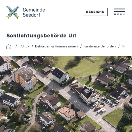
BEREICHE
MENU
Schlichtungsbehörde Uri
Politik
Behörden & Kommissionen
Kantonale Behörden
Schli
Startseite