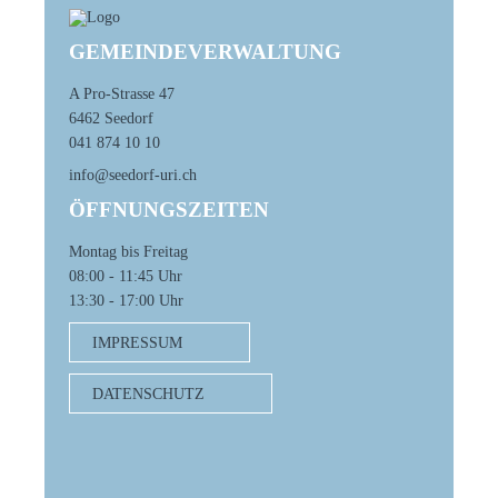
GEMEINDEVERWALTUNG
A Pro-Strasse 47
6462 Seedorf
041 874 10 10
info@seedorf-uri.ch
ÖFFNUNGSZEITEN
Montag bis Freitag
08:00 - 11:45 Uhr
13:30 - 17:00 Uhr
IMPRESSUM
DATENSCHUTZ