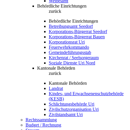
Weibelamt
Behördliche Einrichtungen
zurück
Behördliche Einrichtungen
Betreibungsamt Seedorf
Korporations-Bürgerrat Seedorf
Korporations-Bürgerrat Bauen
Korporationsrat Uri
Feuerwehrkommando
Gemeindeführungsstab
Kirchenrat / Seelsorgeraum
Soziale Dienste Uri Nord
Kantonale Behörden
zurück
Kantonale Behörden
Landrat
Kindes- und Erwachsenenschutzbehörde
(KESB)
Schlichtungsbehörde Uri
Zivilschutzorganisation Uri
Zivilstandsamt Uri
Rechtssammlung
Budget / Rechnung