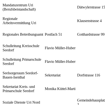
Mandatszentrum Uri
Dätwylerstrasse 1
(Berufsbeistandschaft)
Regionale
Klausenstrasse 4
Arbeitsvermittlung Uri
Regionales Betreibungsamt
Postfach 51
Gotthardstrasse 99
Schulleitung Kreisschule
Flavio Müller-Huber
Seedorf
Schulleitung Primarschule
Flavio Müller-Huber
Seedorf
Seelsorgeraum Seedorf-
Sekretariat
Dorfstrasse 116
Bauen-Isenthal
Sekretariat Kreis- und
Monika Küttel-Marti
Primarschule Seedorf
Gemeindehausplat
Soziale Dienste Uri Nord
2