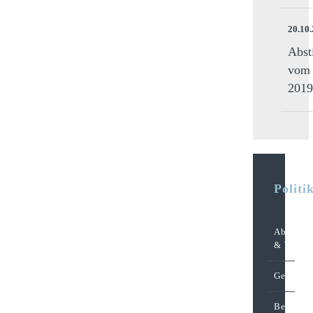
20.10
Abst
vom 
2019
Politi
Abstimm
& Wahle
Gemeind
Behörde