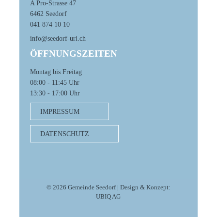
A Pro-Strasse 47
6462 Seedorf
041 874 10 10
info@seedorf-uri.ch
ÖFFNUNGSZEITEN
Montag bis Freitag
08:00 - 11:45 Uhr
13:30 - 17:00 Uhr
IMPRESSUM
DATENSCHUTZ
© 2026 Gemeinde Seedorf | Design & Konzept:
UBIQ AG