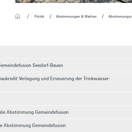
Startseite
Politik
Abstimmungen & Wahlen
Abstimmungsre
emeindefusion Seedorf-Bauen
ukredit Verlegung und Erneuerung der Trinkwasser-
ale Abstimmung Gemeindefusion
le Abstimmung Gemeindefusion