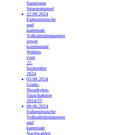
Sanierung
Strassentunnel
22.09.2024
Eidgenössische
und
kantonale
Volksabstimmungen
sowie
kommunale
Wahlen
vom
22.
September
2024
03.09.2024
Gratis-
Neophyten-
Tauschaktion
2024/25
09.06.2024
Eidgenössische
Volksabstimmungen
und
kantonale
Nachwahlen