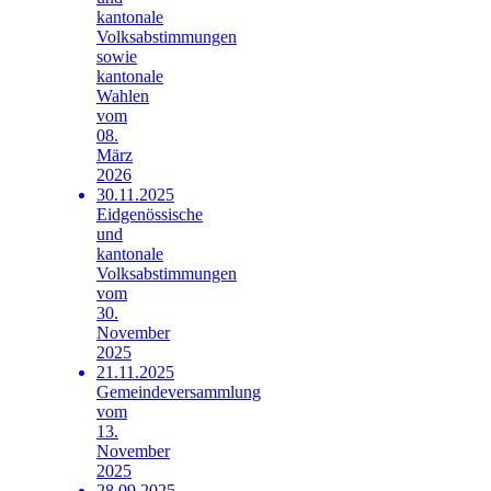
kantonale
Volksabstimmungen
sowie
kantonale
Wahlen
vom
08.
März
2026
30.11.2025
Eidgenössische
und
kantonale
Volksabstimmungen
vom
30.
November
2025
21.11.2025
Gemeindeversammlung
vom
13.
November
2025
28.09.2025