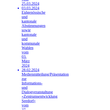
25.03.2024
03.03.2024
Eidgenössische
und
kantonale
Abstimmungen
sowie
kantonale
und
kommunale
Wahlen
vom
03.
März
2024
28.02.2024
Medienmitteilung/Präsentation
zur
Informations-
und
Dialogveranstaltung
«Zentrumsentwicklung
Seedorf»
vom
27.