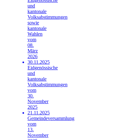
Eidgenössische
und
kantonale
Volksabstimmungen
sowie
kantonale
Wahlen
vom
08.
März
2026
30.11.2025
Eidgenössische
und
kantonale
Volksabstimmungen
vom
30.
November
2025
21.11.2025
Gemeindeversammlung
vom
13.
November