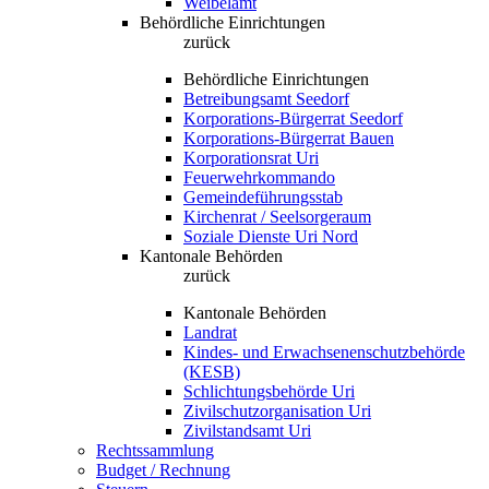
Weibelamt
Behördliche Einrichtungen
zurück
Behördliche Einrichtungen
Betreibungsamt Seedorf
Korporations-Bürgerrat Seedorf
Korporations-Bürgerrat Bauen
Korporationsrat Uri
Feuerwehrkommando
Gemeindeführungsstab
Kirchenrat / Seelsorgeraum
Soziale Dienste Uri Nord
Kantonale Behörden
zurück
Kantonale Behörden
Landrat
Kindes- und Erwachsenenschutzbehörde
(KESB)
Schlichtungsbehörde Uri
Zivilschutzorganisation Uri
Zivilstandsamt Uri
Rechtssammlung
Budget / Rechnung