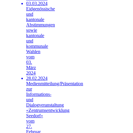
03.03.2024
Eidgenössische
und
kantonale
Abstimmungen
sowie
kantonale
und
kommunale
Wahlen
vom
03.
März
2024
28.02.2024
Medienmitteilung/Präsentation
zur
Informations-
und
Dialogveranstaltung
«Zentrumsentwicklung
Seedorf»
vom
27.
Februar