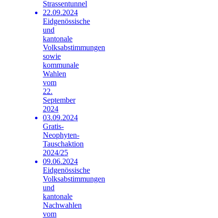
Strassentunnel
22.09.2024
Eidgenössische
und
kantonale
Volksabstimmungen
sowie
kommunale
Wahlen
vom
22.
September
2024
03.09.2024
Gratis-
Neophyten-
Tauschaktion
2024/25
09.06.2024
Eidgenössische
Volksabstimmungen
und
kantonale
Nachwahlen
vom