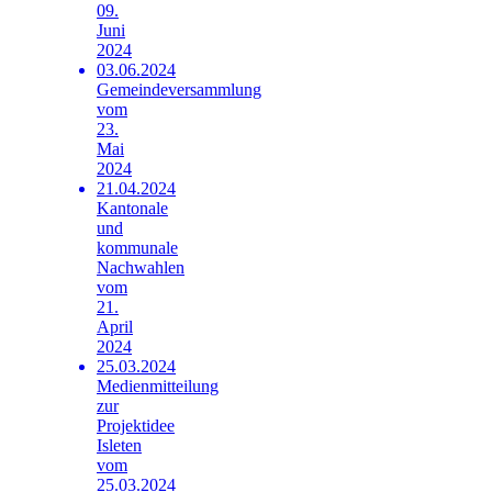
09.
Juni
2024
03.06.2024
Gemeindeversammlung
vom
23.
Mai
2024
21.04.2024
Kantonale
und
kommunale
Nachwahlen
vom
21.
April
2024
25.03.2024
Medienmitteilung
zur
Projektidee
Isleten
vom
25.03.2024