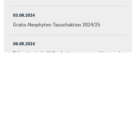
03.09.2024
Gratis-Neophyten-Tauschaktion 2024/25
09.06.2024
Eidgenössische Volksabstimmungen und kantonale
Nachwahlen vom 09. Juni 2024
03.06.2024
Gemeindeversammlung vom 23. Mai 2024
21.04.2024
Kantonale und kommunale Nachwahlen vom 21.
April 2024