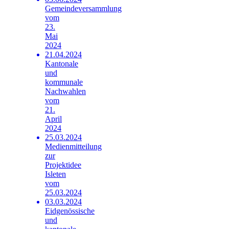
Gemeindeversammlung
vom
23.
Mai
2024
21.04.2024
Kantonale
und
kommunale
Nachwahlen
vom
21.
April
2024
25.03.2024
Medienmitteilung
zur
Projektidee
Isleten
vom
25.03.2024
03.03.2024
Eidgenössische
und