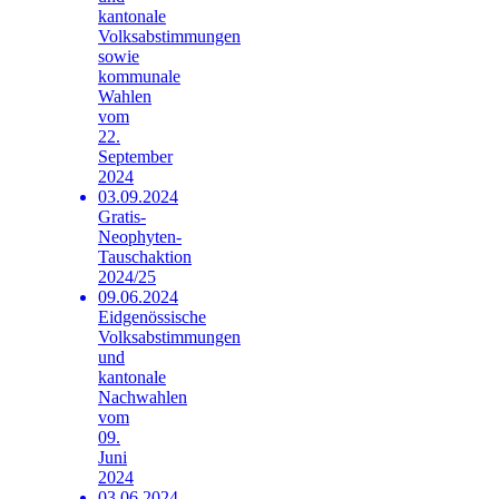
kantonale
Volksabstimmungen
sowie
kommunale
Wahlen
vom
22.
September
2024
03.09.2024
Gratis-
Neophyten-
Tauschaktion
2024/25
09.06.2024
Eidgenössische
Volksabstimmungen
und
kantonale
Nachwahlen
vom
09.
Juni
2024
03.06.2024