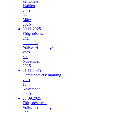
kantonale
Wahlen
vom
08.
März
2026
30.11.2025
Eidgenössische
und
kantonale
Volksabstimmungen
vom
30.
November
2025
21.11.2025
Gemeindeversammlung
vom
13.
November
2025
28.09.2025
Eidgenössische
Volksabstimmungen
und