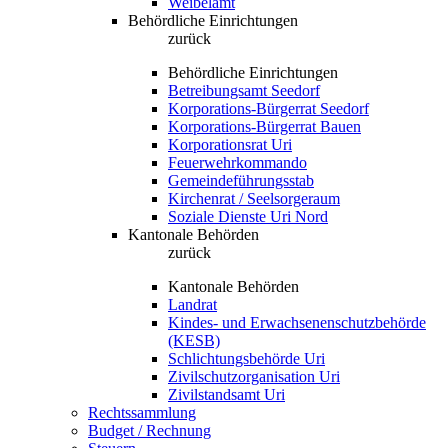
Weibelamt
Behördliche Einrichtungen
zurück
Behördliche Einrichtungen
Betreibungsamt Seedorf
Korporations-Bürgerrat Seedorf
Korporations-Bürgerrat Bauen
Korporationsrat Uri
Feuerwehrkommando
Gemeindeführungsstab
Kirchenrat / Seelsorgeraum
Soziale Dienste Uri Nord
Kantonale Behörden
zurück
Kantonale Behörden
Landrat
Kindes- und Erwachsenenschutzbehörde
(KESB)
Schlichtungsbehörde Uri
Zivilschutzorganisation Uri
Zivilstandsamt Uri
Rechtssammlung
Budget / Rechnung