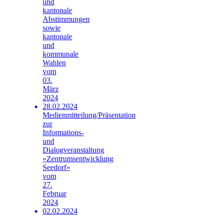
und
kantonale
Abstimmungen
sowie
kantonale
und
kommunale
Wahlen
vom
03.
März
2024
28.02.2024
Medienmitteilung/Präsentation
zur
Informations-
und
Dialogveranstaltung
«Zentrumsentwicklung
Seedorf»
vom
27.
Februar
2024
02.02.2024