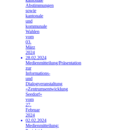
kantonale
Abstimmungen
sowie
kantonale
und
kommunale
Wahlen
vom
03.
März
2024
28.02.2024
Medienmitteilung/Präsentation
zur
Informations-
und
Dialogveranstaltung
«Zentrumsentwicklung
Seedorf»
vom
27.
Februar
2024
02.02.2024
Medienmitteilung: