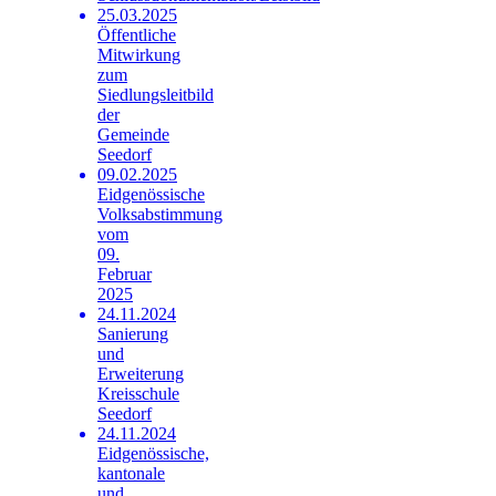
25.03.2025
Öffentliche
Mitwirkung
zum
Siedlungsleitbild
der
Gemeinde
Seedorf
09.02.2025
Eidgenössische
Volksabstimmung
vom
09.
Februar
2025
24.11.2024
Sanierung
und
Erweiterung
Kreisschule
Seedorf
24.11.2024
Eidgenössische,
kantonale
und