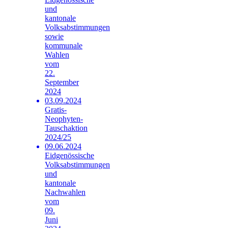
und
kantonale
Volksabstimmungen
sowie
kommunale
Wahlen
vom
22.
September
2024
03.09.2024
Gratis-
Neophyten-
Tauschaktion
2024/25
09.06.2024
Eidgenössische
Volksabstimmungen
und
kantonale
Nachwahlen
vom
09.
Juni