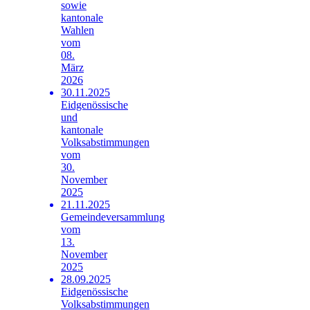
sowie
kantonale
Wahlen
vom
08.
März
2026
30.11.2025
Eidgenössische
und
kantonale
Volksabstimmungen
vom
30.
November
2025
21.11.2025
Gemeindeversammlung
vom
13.
November
2025
28.09.2025
Eidgenössische
Volksabstimmungen