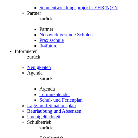
Schulentwicklungsprojekt LEHR(N)EN
Partner
zurück
Partner
Netzwerk gesunde Schulen
Praxisschule
fit4future
Informieren
zurück
Neuigkeiten
Agenda
zurück
Agenda
Terminkalender
Schul- und Ferienplan
Lage- und Situationsplan
Beurlaubung und Absenzen
Unentgeltlichkeit
Schulbetrieb
zurück