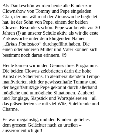
Als Dankeschön wurden heute alle Kinder zur
Clownshow von Tommy und Pepe eingeladen.
Gian, der uns während der Zirkuswoche begleitet
hat, ist der Sohn von Pepe, einem der beiden
Clowns. Besonders schön: Pepe war bereits vor 30
Jahren (!) an unserer Schule aktiv, als wir die erste
Zirkuswoche unter dem klingenden Namen
„Zirkus Fantastico“
durchgeführt haben. Die
einen oder anderen Mütter und Väter können sich
bestimmt noch daran erinnern. 😊
Heute kamen wir in den Genuss ihres Programms.
Die beiden Clowns zelebrierten darin die hohe
Kunst des Scheiterns. In atemberaubendem Tempo
manövrierten sich der gewissenhafte Tommy und
der begriffsstutzige Pepe gekonnt durch allerhand
mögliche und unmögliche Situationen. Zauberei
und Jonglage, Slapstick und Wortspielereien – all
das präsentierten sie mit viel Witz, Spielfreude und
Charme.
Es war megalustig, und den Kindern gefiel es –
dem grossen Gelächter nach zu urteilen –
ausserordentlich gut!