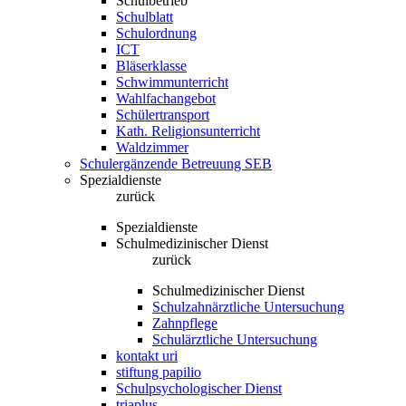
Schulbetrieb
Schulblatt
Schulordnung
ICT
Bläserklasse
Schwimmunterricht
Wahlfachangebot
Schülertransport
Kath. Religionsunterricht
Waldzimmer
Schulergänzende Betreuung SEB
Spezialdienste
zurück
Spezialdienste
Schulmedizinischer Dienst
zurück
Schulmedizinischer Dienst
Schulzahnärztliche Untersuchung
Zahnpflege
Schulärztliche Untersuchung
kontakt uri
stiftung papilio
Schulpsychologischer Dienst
triaplus