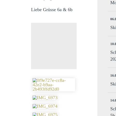
Mo
Liebe Grüsse 6a & 6b
06.
Sk
10.
Sc
20
16.
Sk
14.
Sc
5b