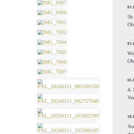
05.
5b
Ob
05.
Wa
Ob
05.
4.
Ve
28.
Au