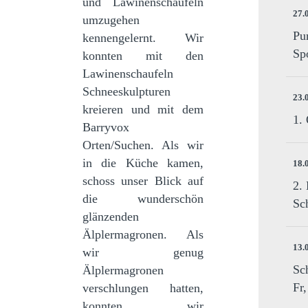
und Lawinenschaufeln
27.
umzugehen
Pu
kennengelernt. Wir
Sp
konnten mit den
Lawinenschaufeln
Schneeskulpturen
23.
kreieren und mit dem
1.
Barryvox
Orten/Suchen. Als wir
in die Küche kamen,
18.
schoss unser Blick auf
2.
die wunderschön
Sc
glänzenden
Älplermagronen. Als
13.
wir genug
Sc
Älplermagronen
Fr
verschlungen hatten,
konnten wir