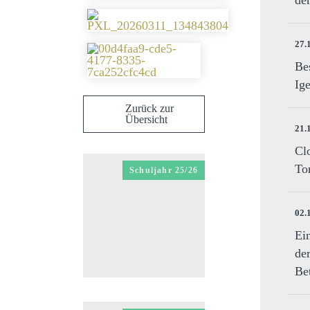
de
27.
Be
Ige
Zurück zur
Übersicht
21.
Cl
To
Schuljahr 25/26
02.
Ein
de
Be