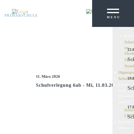
Portrait
Leitbild
GEMEINDE
Sc
PRIMARSCHULE
Schulleb
MENU
KREISSCHULE
Schulsys
Üb
zurück
Schul
Schul
im
22.
Überb
Sc
Unter
Stund
Organig
11. März 2026
19.
Schulsozi
Schulverlegung 6ab - Mi, 11.03.2026
Schul-
Sc
und
Unterric
zurück
17.
Schul
LEHR
Sc
Partner
zurück