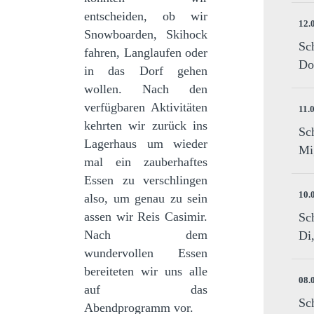
entscheiden, ob wir
12.
Snowboarden, Skihock
Sc
fahren, Langlaufen oder
Do
in das Dorf gehen
wollen. Nach den
verfügbaren Aktivitäten
11.
kehrten wir zurück ins
Sc
Lagerhaus um wieder
Mi
mal ein zauberhaftes
Essen zu verschlingen
10.
also, um genau zu sein
assen wir Reis Casimir.
Sc
Nach dem
Di
wundervollen Essen
bereiteten wir uns alle
08.
auf das
Sc
Abendprogramm vor.