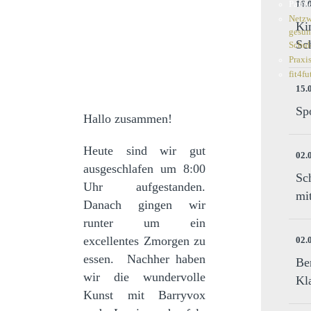
16.
Partn
Netzw
Ki
gesu
Sc
Schul
Praxi
fit4fu
15.
Sp
Hallo zusammen!
Heute sind wir gut
02.
ausgeschlafen um 8:00
Sc
Uhr aufgestanden.
mi
Danach gingen wir
runter um ein
excellentes Zmorgen zu
02.
essen. Nachher haben
Be
wir die wundervolle
Kl
Kunst mit Barryvox