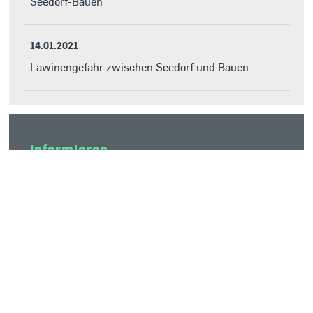
Seedorf-Bauen
14.01.2021
Lawinengefahr zwischen Seedorf und Bauen
Informieren
Neuigkeiten
Agenda
Lage- und Situationsplan
Beurlaubung und Absenzen