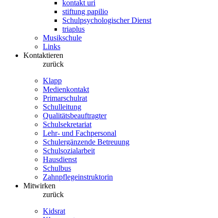
kontakt uri
stiftung papilio
Schulpsychologischer Dienst
triaplus
Musikschule
Links
Kontaktieren
zurück
Klapp
Medienkontakt
Primarschulrat
Schulleitung
Qualitätsbeauftragter
Schulsekretariat
Lehr- und Fachpersonal
Schulergänzende Betreuung
Schulsozialarbeit
Hausdienst
Schulbus
Zahnpflegeinstruktorin
Mitwirken
zurück
Kidsrat