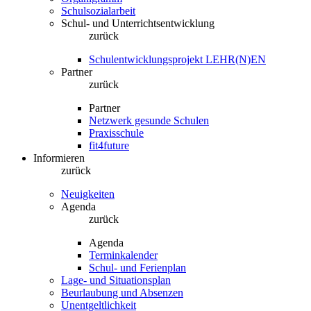
Schulsozialarbeit
Schul- und Unterrichtsentwicklung
zurück
Schulentwicklungsprojekt LEHR(N)EN
Partner
zurück
Partner
Netzwerk gesunde Schulen
Praxisschule
fit4future
Informieren
zurück
Neuigkeiten
Agenda
zurück
Agenda
Terminkalender
Schul- und Ferienplan
Lage- und Situationsplan
Beurlaubung und Absenzen
Unentgeltlichkeit