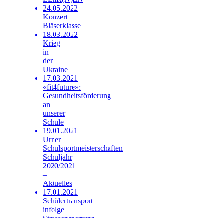
24.05.2022
Konzert
Bläserklasse
18.03.2022
Krieg
in
der
Ukraine
17.03.2021
«fit4future»:
Gesundheitsförderung
an
unserer
Schule
19.01.2021
Urner
Schulsportmeisterschaften
Schuljahr
2020/2021
–
Aktuelles
17.01.2021
Schülertransport
infolge