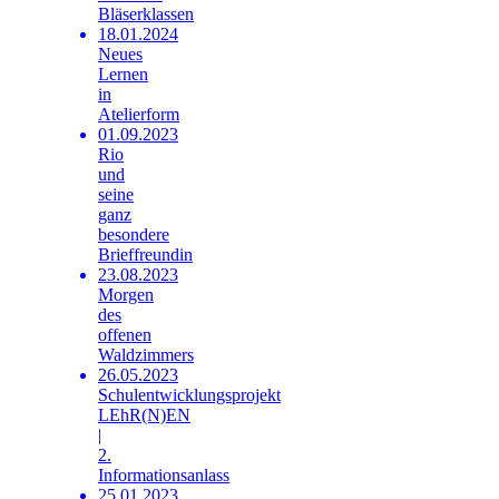
Bläserklassen
18.01.2024
Neues
Lernen
in
Atelierform
01.09.2023
Rio
und
seine
ganz
besondere
Brieffreundin
23.08.2023
Morgen
des
offenen
Waldzimmers
26.05.2023
Schulentwicklungsprojekt
LEhR(N)EN
|
2.
Informationsanlass
25.01.2023