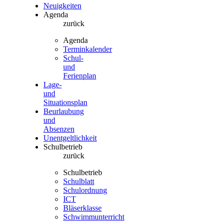
Neuigkeiten
Agenda
zurück
Agenda
Terminkalender
Schul-
und
Ferienplan
Lage-
und
Situationsplan
Beurlaubung
und
Absenzen
Unentgeltlichkeit
Schulbetrieb
zurück
Schulbetrieb
Schulblatt
Schulordnung
ICT
Bläserklasse
Schwimmunterricht