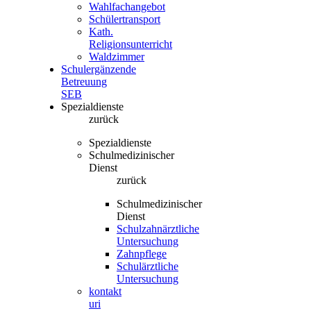
Wahlfachangebot
Schülertransport
Kath.
Religionsunterricht
Waldzimmer
Schulergänzende
Betreuung
SEB
Spezialdienste
zurück
Spezialdienste
Schulmedizinischer
Dienst
zurück
Schulmedizinischer
Dienst
Schulzahnärztliche
Untersuchung
Zahnpflege
Schulärztliche
Untersuchung
kontakt
uri