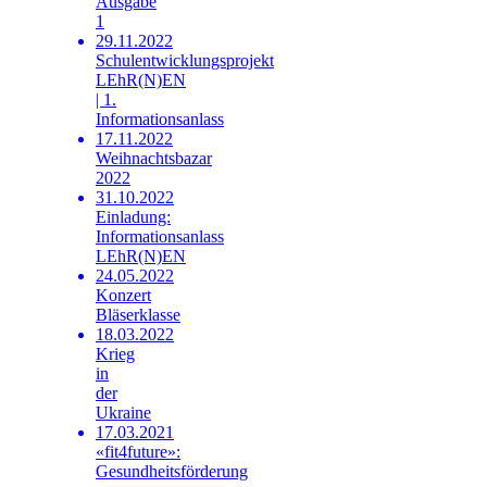
Ausgabe
1
29.11.2022
Schulentwicklungsprojekt
LEhR(N)EN
| 1.
Informationsanlass
17.11.2022
Weihnachtsbazar
2022
31.10.2022
Einladung:
Informationsanlass
LEhR(N)EN
24.05.2022
Konzert
Bläserklasse
18.03.2022
Krieg
in
der
Ukraine
17.03.2021
«fit4future»:
Gesundheitsförderung