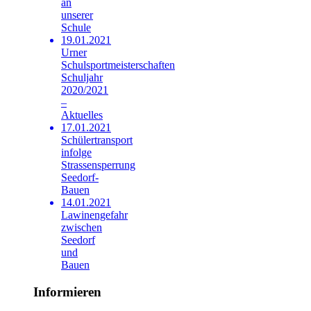
an
unserer
Schule
19.01.2021
Urner
Schulsportmeisterschaften
Schuljahr
2020/2021
–
Aktuelles
17.01.2021
Schülertransport
infolge
Strassensperrung
Seedorf-
Bauen
14.01.2021
Lawinengefahr
zwischen
Seedorf
und
Bauen
Informieren