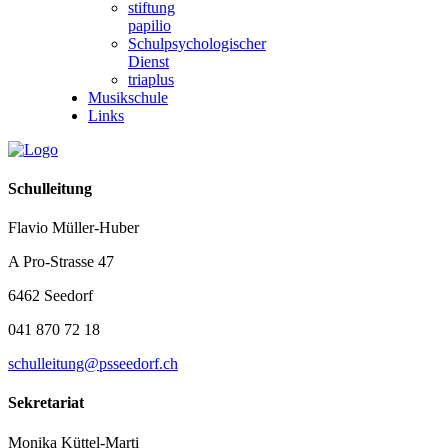
stiftung
papilio
Schulpsychologischer
Dienst
triaplus
Musikschule
Links
Schulleitung
Flavio Müller-Huber
A Pro-Strasse 47
6462 Seedorf
041 870 72 18
schulleitung@psseedorf.ch
Sekretariat
Monika Küttel-Marti