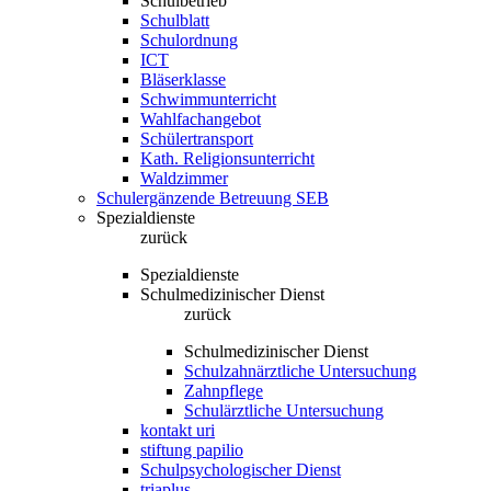
Schulbetrieb
Schulblatt
Schulordnung
ICT
Bläserklasse
Schwimmunterricht
Wahlfachangebot
Schülertransport
Kath. Religionsunterricht
Waldzimmer
Schulergänzende Betreuung SEB
Spezialdienste
zurück
Spezialdienste
Schulmedizinischer Dienst
zurück
Schulmedizinischer Dienst
Schulzahnärztliche Untersuchung
Zahnpflege
Schulärztliche Untersuchung
kontakt uri
stiftung papilio
Schulpsychologischer Dienst
triaplus