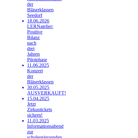
der
Bläserklassen
Seedorf
18.06.2026
LERNatelier:
Positive
Bilanz
nach
drei
Jahren
Pilotphase
11.06.2025
Konzert
der
Bläserklassen
30.05.2025
AUSVERKAUFT!
15.04.2025
Jetzt
Zirkustickets
sichern!
11.03.2025
Informationsabend
zur
schulergänzenden