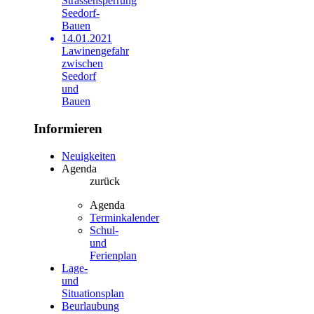
Strassensperrung
Seedorf-
Bauen
14.01.2021
Lawinengefahr
zwischen
Seedorf
und
Bauen
Informieren
Neuigkeiten
Agenda
zurück
Agenda
Terminkalender
Schul-
und
Ferienplan
Lage-
und
Situationsplan
Beurlaubung