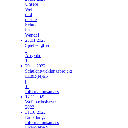
Unsere
Welt
und
unsere
Schule
im
Wandel
23.01.2023
Spielzeugfrei
-
Ausgabe
1
29.11.2022
Schulentwicklungsprojekt
LEhR(N)EN
|
1.
Informationsanlass
17.11.2022
Weihnachtsbazar
2022
31.10.2022
Einladung:
Informationsanlass
LEhR(N)EN