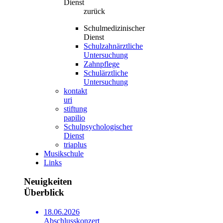
Dienst
zurück
Schulmedizinischer
Dienst
Schulzahnärztliche
Untersuchung
Zahnpflege
Schulärztliche
Untersuchung
kontakt
uri
stiftung
papilio
Schulpsychologischer
Dienst
triaplus
Musikschule
Links
Neuigkeiten
Überblick
18.06.2026
Abschlusskonzert