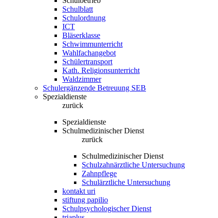
Schulbetrieb
Schulblatt
Schulordnung
ICT
Bläserklasse
Schwimmunterricht
Wahlfachangebot
Schülertransport
Kath. Religionsunterricht
Waldzimmer
Schulergänzende Betreuung SEB
Spezialdienste
zurück
Spezialdienste
Schulmedizinischer Dienst
zurück
Schulmedizinischer Dienst
Schulzahnärztliche Untersuchung
Zahnpflege
Schulärztliche Untersuchung
kontakt uri
stiftung papilio
Schulpsychologischer Dienst
triaplus