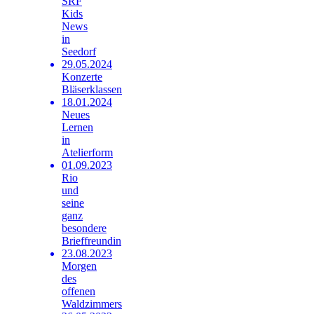
SRF
Kids
News
in
Seedorf
29.05.2024
Konzerte
Bläserklassen
18.01.2024
Neues
Lernen
in
Atelierform
01.09.2023
Rio
und
seine
ganz
besondere
Brieffreundin
23.08.2023
Morgen
des
offenen
Waldzimmers