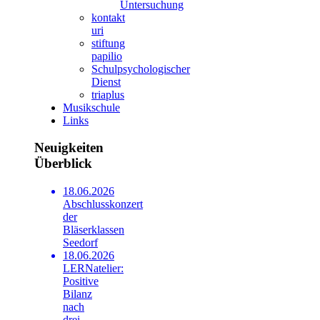
Untersuchung
kontakt
uri
stiftung
papilio
Schulpsychologischer
Dienst
triaplus
Musikschule
Links
Neuigkeiten
Überblick
18.06.2026
Abschlusskonzert
der
Bläserklassen
Seedorf
18.06.2026
LERNatelier:
Positive
Bilanz
nach
drei