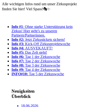
Alle wichtigen Infos rund um unser Zirkusprojekt
finden Sie hier! Viel Spass!🎭✨
Info #1
:
Ohne starke Unterstützung kein
Zirkus! Hier geht’s zu unseren
Partnern/Partnerinnen.
Info #2:
Jetzt Zirkustickets sichern!
Info #3:
Kick-Off Zirkusprojektwoche
Info #4:
AUSVEKAUFT!
Info #5:
Das Zelt steht!
Info #6:
Tag 1 der Zirkuswoche
Info #7:
Tag 2 der Zirkuswoche
Info #8:
Tag 3 der Zirkuswoche
Info #9:
Tag 4 der Zirkuswoche
INFO#10:
Tag 5 der Zirkuswoche
Neuigkeiten
Überblick
18.06.2026