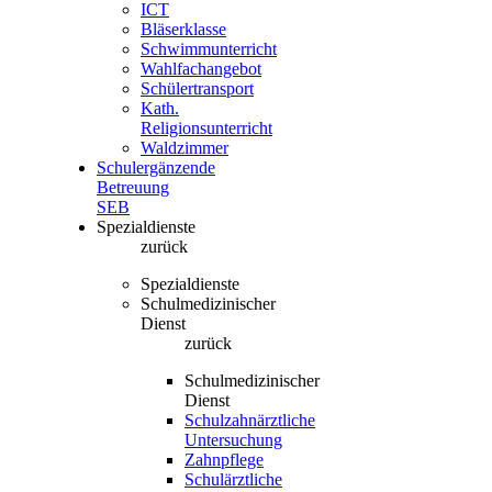
ICT
Bläserklasse
Schwimmunterricht
Wahlfachangebot
Schülertransport
Kath.
Religionsunterricht
Waldzimmer
Schulergänzende
Betreuung
SEB
Spezialdienste
zurück
Spezialdienste
Schulmedizinischer
Dienst
zurück
Schulmedizinischer
Dienst
Schulzahnärztliche
Untersuchung
Zahnpflege
Schulärztliche