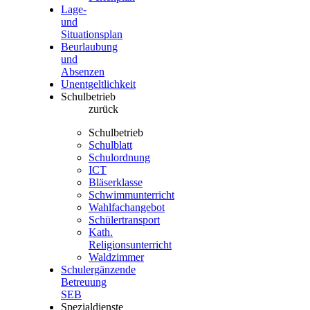
Lage-
und
Situationsplan
Beurlaubung
und
Absenzen
Unentgeltlichkeit
Schulbetrieb
zurück
Schulbetrieb
Schulblatt
Schulordnung
ICT
Bläserklasse
Schwimmunterricht
Wahlfachangebot
Schülertransport
Kath.
Religionsunterricht
Waldzimmer
Schulergänzende
Betreuung
SEB
Spezialdienste