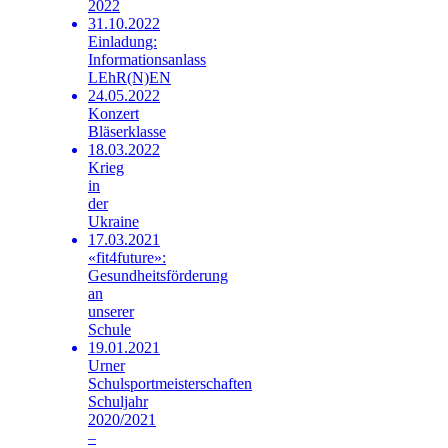
2022
31.10.2022
Einladung:
Informationsanlass
LEhR(N)EN
24.05.2022
Konzert
Bläserklasse
18.03.2022
Krieg
in
der
Ukraine
17.03.2021
«fit4future»:
Gesundheitsförderung
an
unserer
Schule
19.01.2021
Urner
Schulsportmeisterschaften
Schuljahr
2020/2021
–