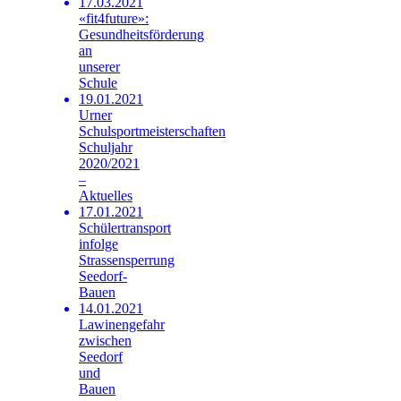
17.03.2021
«fit4future»:
Gesundheitsförderung
an
unserer
Schule
19.01.2021
Urner
Schulsportmeisterschaften
Schuljahr
2020/2021
–
Aktuelles
17.01.2021
Schülertransport
infolge
Strassensperrung
Seedorf-
Bauen
14.01.2021
Lawinengefahr
zwischen
Seedorf
und
Bauen