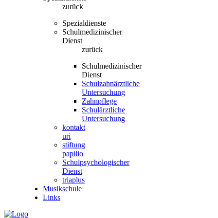
zurück
Spezialdienste
Schulmedizinischer
Dienst
zurück
Schulmedizinischer
Dienst
Schulzahnärztliche
Untersuchung
Zahnpflege
Schulärztliche
Untersuchung
kontakt
uri
stiftung
papilio
Schulpsychologischer
Dienst
triaplus
Musikschule
Links