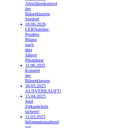
Abschlusskonzert
der
Bläserklassen
Seedorf
18.06.2026
LERNatelier:
Positive
Bilanz
nach
drei
Jahren
Pilotphase
11.06.2025
Konzert
der
Bläserklassen
30.05.2025
AUSVERKAUFT!
15.04.2025
Jetzt
Zirkustickets
sichern!
11.03.2025
Informationsabend
zur