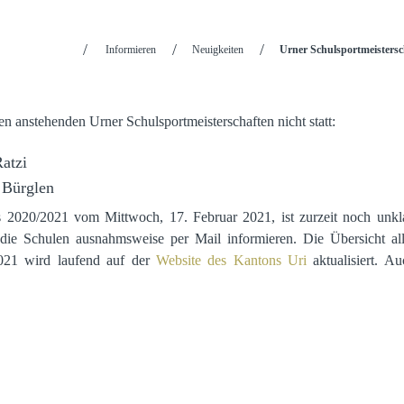
Startseite
Informieren
Neuigkeiten
Urner Schulsportmeistersc
en anstehenden Urner Schulsportmeisterschaften nicht statt:
atzi
 Bürglen
020/2021 vom Mittwoch, 17. Februar 2021, ist zurzeit noch unkla
 die Schulen ausnahmsweise per Mail informieren. Die Übersicht all
2021 wird laufend auf der
Website des Kantons Uri
aktualisiert. Au